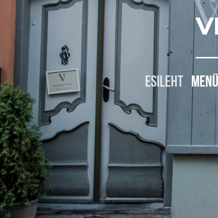
V
ESILEHT
MEN