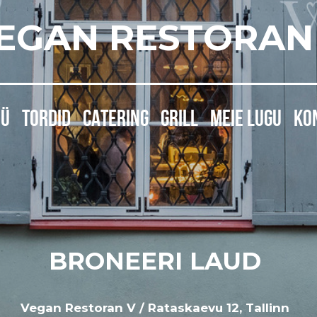
EGAN RESTORAN
ÜÜ
TORDID
CATERING
GRILL
MEIE LUGU
KO
BRONEERI LAUD
Vegan Restoran V / Rataskaevu 12, Tallinn