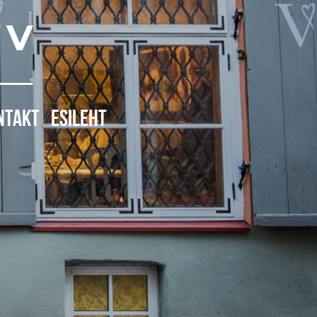
 V
NTAKT
ESILEHT