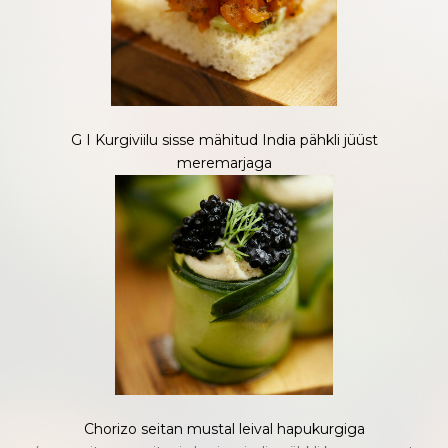
G I Kurgiviilu sisse mähitud India pähkli jüüst
meremarjaga
Chorizo seitan mustal leival hapukurgiga