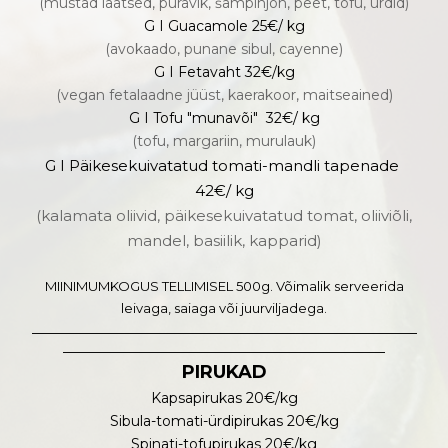
(mustad läätsed, puravik, šampinjon, peet, tofu, ürdid)
G I Guacamole 25€/ kg
(avokaado, punane sibul, cayenne)
G I Fetavaht 32€/kg
(vegan fetalaadne jüüst, kaerakoor, maitseained)
G I Tofu "munavõi" 32€/ kg
(tofu, margariin, murulauk)
G I Päikesekuivatatud tomati-mandli tapenade
42€/ kg
(kalamata oliivid, päikesekuivatatud tomat, oliiviõli,
mandel, basiilik, kapparid)
MIINIMUMKOGUS TELLIMISEL 500g. Võimalik serveerida
leivaga, saiaga või juurviljadega.
_______________________________________________________
______________________________________________
PIRUKAD
Kapsapirukas 20€/kg
Sibula-tomati-ürdipirukas 20€/kg
Spinati-tofupirukas 20€/kg