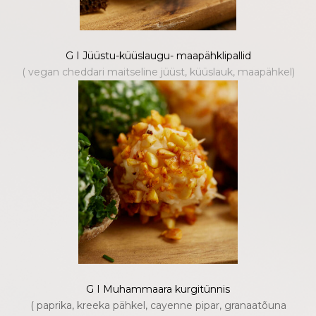
G I Jüüstu-küüslaugu- maapähklipallid
( vegan cheddari maitseline jüüst, küüslauk, maapähkel)
G I Muhammaara kurgitünnis
( paprika, kreeka pähkel, cayenne pipar, granaatõuna