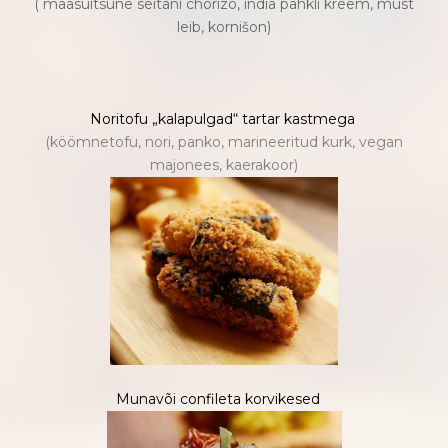
( maasuitsune seitani chorizo, india pähkli kreem, must
leib, kornišon)
Noritofu „kalapulgad“ tartar kastmega
(köömnetofu, nori, panko, marineeritud kurk, vegan
majonees, kaerakoor)
Munavõi confileta korvikesed