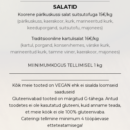
SALATID
Koorene pärlkuskussi salat suitsutofuga 15€/kg
(pärlkuskuss, kaerakoor, kurk, marineeritud kurk,
keeduporgand, suitsutofu, majonees)
Traditsiooniline kartulisalat 16€/kg
(kartul, porgand, konservhernes, värske kurk,
marineeritud kurk, taimne viiner, kaerakoor, majonees)
MIINIMUMKOGUS TELLIMISEL 1 kg
_______________________________________________________
___________________________________________
Kõik meie tooted on VEGAN ehk ei sisalda loomseid
saaduseid
Gluteenivabad tooted on märgitud G-tähega. Antud
toodetes ei ole kasutatud gluteeni, kuid anname teada,
et meie köök ei ole 100% gluteenivaba.
Cateringi tellimine miinimum 4 tööpäevase
etteteatamisega!