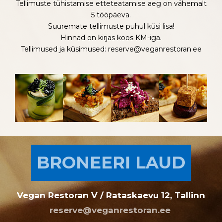
Tellimuste tühistamise etteteatamise aeg on vähemalt
5 tööpäeva.
Suuremate tellimuste puhul küsi lisa!
Hinnad on kirjas koos KM-iga.
Tellimused ja küsimused: reserve@veganrestoran.ee
BRONEERI LAUD
Vegan Restoran V / Rataskaevu 12, Tallinn
reserve@veganrestoran.ee