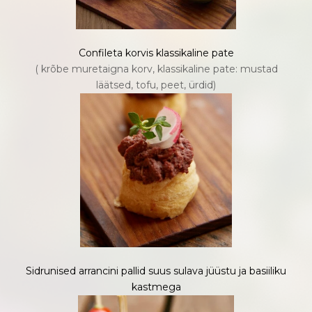
Confileta korvis klassikaline pate
( krõbe muretaigna korv, klassikaline pate: mustad
läätsed, tofu, peet, ürdid)
Sidrunised arrancini pallid suus sulava jüüstu ja basiiliku
kastmega